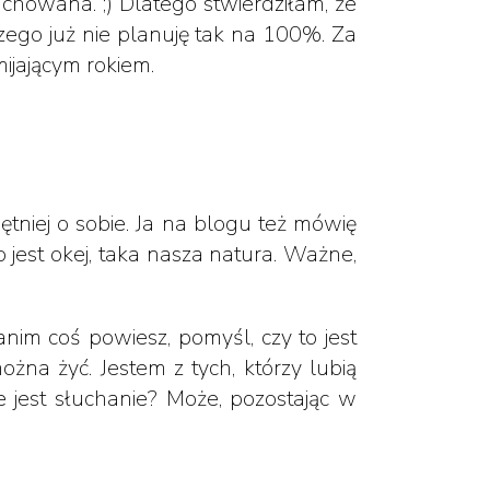
owana. ;) Dlatego stwierdziłam, że
zego już nie planuję tak na 100%. Za
mijającym rokiem.
ętniej o sobie. Ja na blogu też mówię
 jest okej, taka nasza natura. Ważne,
nim coś powiesz, pomyśl, czy to jest
ożna żyć. Jestem z tych, którzy lubią
e jest słuchanie? Może, pozostając w