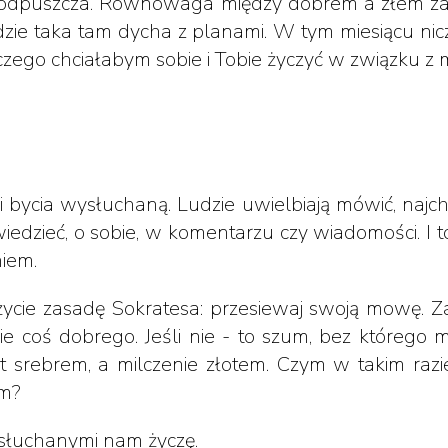
 odpuszcza. Równowaga między dobrem a złem zach
dzie taka tam dycha z planami. W tym miesiącu nic
 czego chciałabym sobie i Tobie życzyć w związku z 
 i bycia wysłuchaną. Ludzie uwielbiają mówić, najch
iedzieć, o sobie, w komentarzu czy wiadomości. I to
niem.
ycie zasadę Sokratesa: przesiewaj swoją mowę. Za
e coś dobrego. Jeśli nie - to szum, bez którego m
st srebrem, a milczenie złotem. Czym w takim razi
em?
)słuchanymi nam życzę.