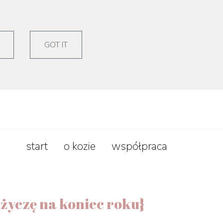
zepisy
lifestyle
GOT IT
start
o kozie
współpraca
e życzę na koniec roku}