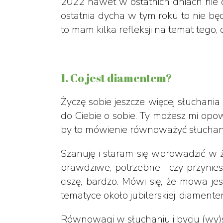
2022 nawet w ostatnich dniach nie
ostatnia dycha w tym roku to nie bę
to mam kilka refleksji na temat tego,
1. Co jest diamentem?
Życzę sobie jeszcze więcej słuchania
do Ciebie o sobie. Ty możesz mi opow
by to mówienie równoważyć słucha
Szanuję i staram się wprowadzić w ż
prawdziwe, potrzebne i czy przyniesi
ciszę, bardzo. Mówi się, że mowa je
tematyce około jubilerskiej: diament
Równowagi w słuchaniu i byciu (wy