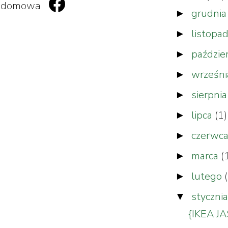
zadomowa
grudni
►
listopa
►
paździe
►
wrześn
►
sierpni
►
lipca
(1)
►
czerwc
►
marca
(
►
lutego
►
styczni
▼
{IKEA JA