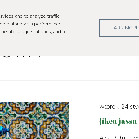
kultura
pr
rvices and to analyze traffic.
oogle along with performance
LEARN MORE
enerate usage statistics, and to
wtorek, 24 st
{ikea jassa
Azja Południow