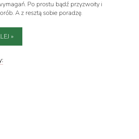
magań. Po prostu bądź przyzwoity i
orób. A z resztą sobie poradzę.
LEJ »
y: