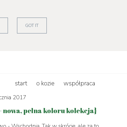
zepisy
lifestyle
GOT IT
start
o kozie
współpraca
ycznia 2017
 - nowa, pełna koloru kolekcja}
o - Wschodnia. Tak w skrócie, ale za to