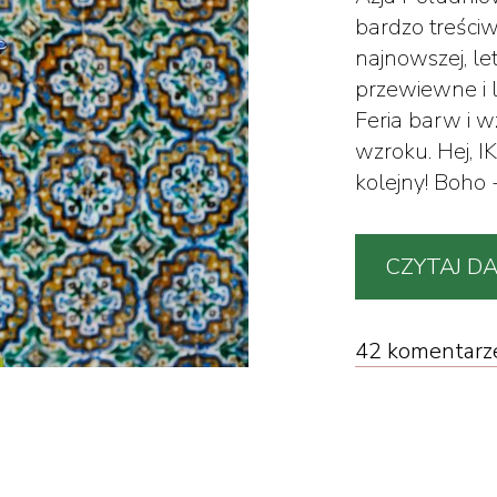
bardzo treściw
najnowszej, let
przewiewne i l
Feria barw i 
wzroku. Hej, I
kolejny! Boho 
CZYTAJ DA
42 komentarz