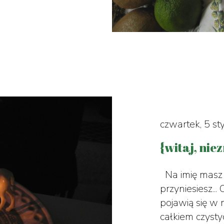
czwartek, 5 st
{witaj, nie
Na imię masz 
przyniesiesz...
pojawią się w 
całkiem czysty