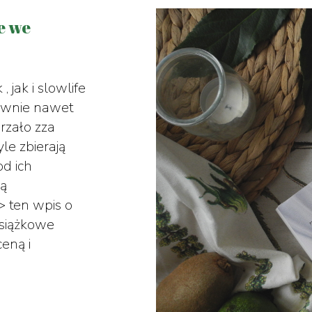
e we
 jak i slowlife
 pewnie nawet
rzało zza
yle zbierają
od ich
ką
> ten wpis o
książkowe
eną i