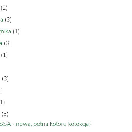
a
(2)
da
(3)
rnika
(1)
ia
(3)
a
(1)
a
(3)
1)
(1)
a
(3)
SSA - nowa, pełna koloru kolekcja}