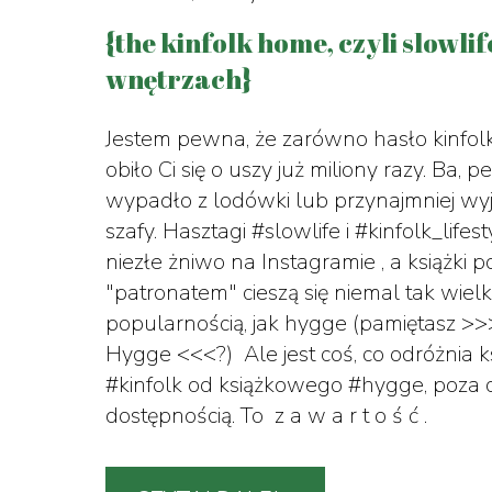
{the kinfolk home, czyli slowlif
wnętrzach}
Jestem pewna, że zarówno hasło kinfolk ,
obiło Ci się o uszy już miliony razy. Ba,
wypadło z lodówki lub przynajmniej wyj
szafy. Hasztagi #slowlife i #kinfolk_lifest
niezłe żniwo na Instagramie , a książki p
"patronatem" cieszą się niemal tak wiel
popularnością, jak hygge (pamiętasz >>
Hygge <<<?) Ale jest coś, co odróżnia 
#kinfolk od książkowego #hygge, poza c
dostępnością. To z a w a r t o ś ć .