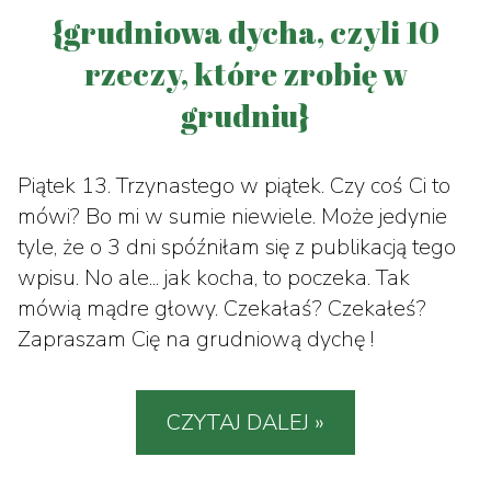
{grudniowa dycha, czyli 10
rzeczy, które zrobię w
grudniu}
Piątek 13. Trzynastego w piątek. Czy coś Ci to
mówi? Bo mi w sumie niewiele. Może jedynie
tyle, że o 3 dni spóźniłam się z publikacją tego
wpisu. No ale... jak kocha, to poczeka. Tak
mówią mądre głowy. Czekałaś? Czekałeś?
Zapraszam Cię na grudniową dychę !
CZYTAJ DALEJ »