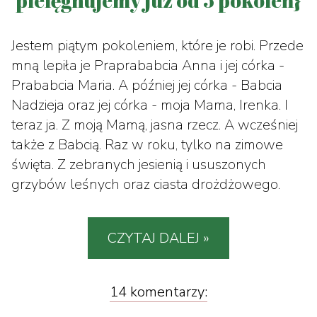
pielęgnujemy już od 5 pokoleń}
Jestem piątym pokoleniem, które je robi. Przede
mną lepiła je Praprababcia Anna i jej córka -
Prababcia Maria. A później jej córka - Babcia
Nadzieja oraz jej córka - moja Mama, Irenka. I
teraz ja. Z moją Mamą, jasna rzecz. A wcześniej
także z Babcią. Raz w roku, tylko na zimowe
święta. Z zebranych jesienią i ususzonych
grzybów leśnych oraz ciasta drożdżowego.
CZYTAJ DALEJ »
14 komentarzy: