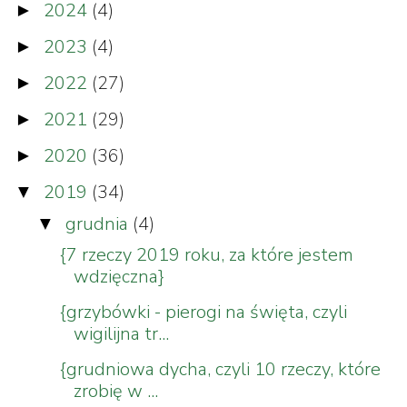
2024
(4)
►
2023
(4)
►
2022
(27)
►
2021
(29)
►
2020
(36)
►
2019
(34)
▼
grudnia
(4)
▼
{7 rzeczy 2019 roku, za które jestem
wdzięczna}
{grzybówki - pierogi na święta, czyli
wigilijna tr...
{grudniowa dycha, czyli 10 rzeczy, które
zrobię w ...