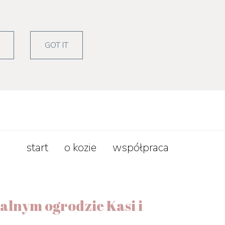
zepisy
lifestyle
GOT IT
start
o kozie
współpraca
alnym ogrodzie Kasi i