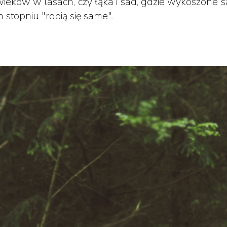
eków w lasach, czy łąka i sad, gdzie wykoszone są t
stopniu "robią się same".