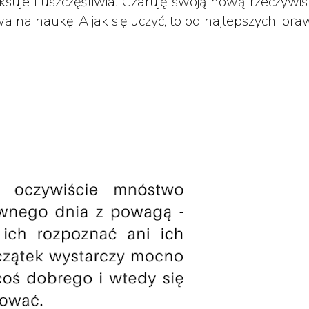
ksuje i uszczęśliwia. Czaruję swoją nową rzeczyw
wa na naukę. A jak się uczyć, to od najlepszych, pr