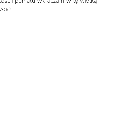
istość i pomału wkraczam w tę wielką
awda?