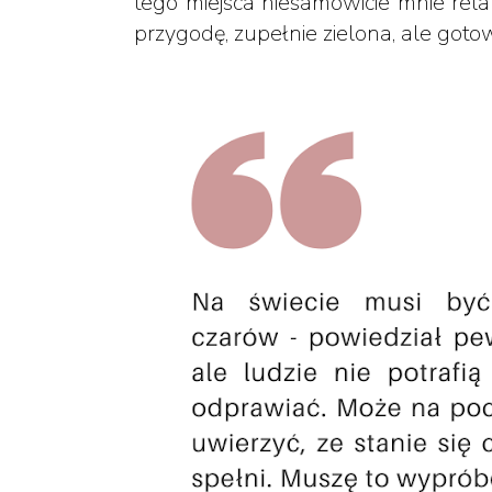
tego miejsca niesamowicie mnie rela
przygodę, zupełnie zielona, ale goto