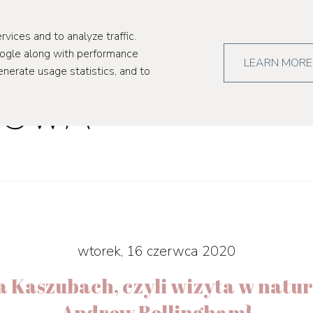
kultura
pr
rvices and to analyze traffic.
oogle along with performance
LEARN MORE
enerate usage statistics, and to
wtorek, 16 czerwca 2020
 Kaszubach, czyli wizyta w natur
Andrew Bellingham}