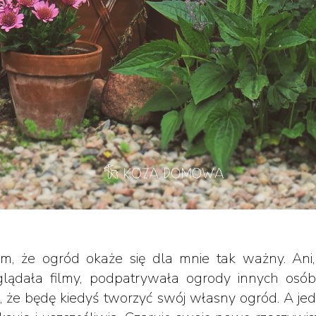
m, że ogród okaże się dla mnie tak ważny. Ani, 
, oglądała filmy, podpatrywała ogrody innych os
, że będę kiedyś tworzyć swój własny ogród. A je