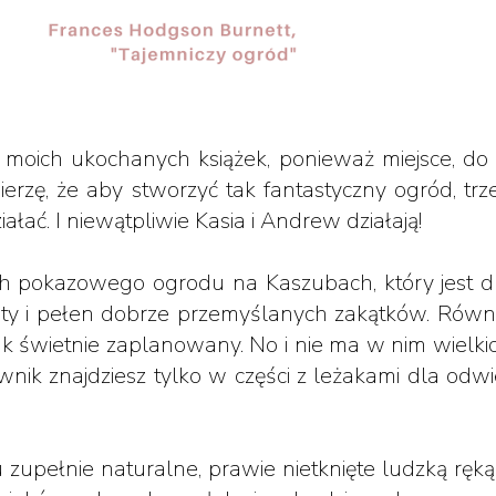
 moich ukochanych książek, ponieważ miejsce, do 
ierzę, że aby stworzyć tak fantastyczny ogród, tr
iałać. I niewątpliwie Kasia i Andrew działają!
ch pokazowego ogrodu na Kaszubach, który jest dl
ity i pełen dobrze przemyślanych zakątków. Równi
dnak świetnie zaplanowany. No i nie ma w nim wielk
wnik znajdziesz tylko w części z leżakami dla odwi
 zupełnie naturalne, prawie nietknięte ludzką ręką