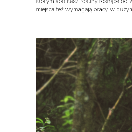
którym spotkasz rośliny rosnące od wi
miejsca też wymagają pracy, w dużym 