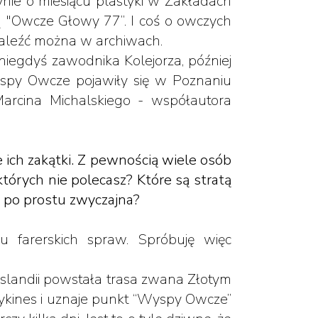
nie o miesiącu plastyki w Zakładach
 "Owcze Głowy 77”. I coś o owczych
znaleźć można w archiwach.
 niegdyś zawodnika Kolejorza, później
spy Owcze pojawiły się w Poznaniu
i Marcina Michalskiego - współautora
 ich zakątki. Z pewnością wiele osób
 których nie polecasz? Które są stratą
t po prostu zwyczajna?
u farerskich spraw. Spróbuję więc
slandii powstała trasa zwana Złotym
ykines i uznaje punkt “Wyspy Owcze”