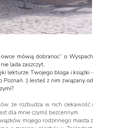
zie owce mówią dobranoc” o Wyspach
nie lada zaszczyt.
 lekturze Twojego bloga i książki -
 Poznań. :) Jesteś z nim związany od
czymi?
ików, że rozbudza w nich ciekawość i
 jest dla mnie czymś bezcennym.
 związków mojego rodzinnego miasta z