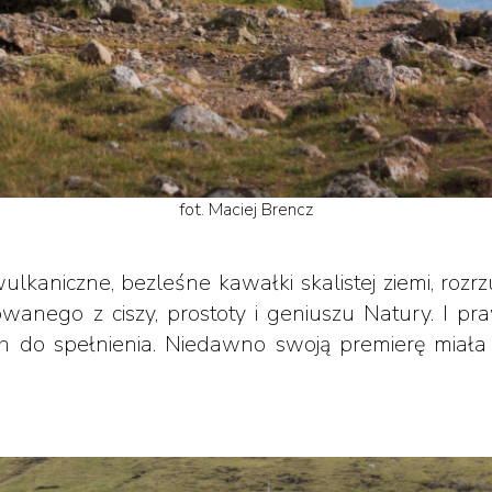
fot. Maciej Brencz
kaniczne, bezleśne kawałki skalistej ziemi, ro
nego z ciszy, prostoty i geniuszu Natury. I praw
do spełnienia. Niedawno swoją premierę miała ksi