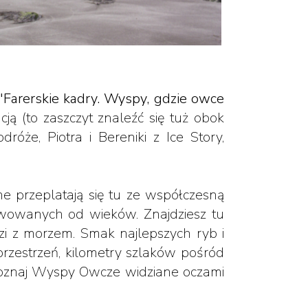
"Farerskie kadry. Wyspy, gdzie owce
ją (to zaszczyt znaleźć się tuż obok
że, Piotra i Bereniki z Ice Story,
ne przeplatają się tu ze współczesną
tywowanych od wieków. Znajdziesz tu
dzi z morzem. Smak najlepszych ryb i
, przestrzeń, kilometry szlaków pośród
 Poznaj Wyspy Owcze widziane oczami