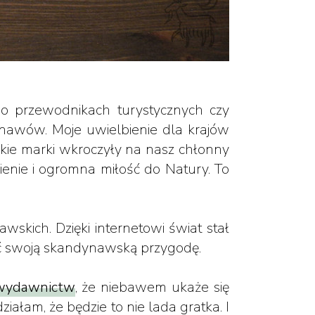
 o przewodnikach turystycznych czy
andynawów. Moje uwielbienie dla krajów
skie marki wkroczyły na nasz chłonny
enie i ogromna miłość do Natury. To
wskich. Dzięki internetowi świat stał
sać swoją skandynawską przygodę.
 wydawnictw
, że niebawem ukaże się
iałam, że będzie to nie lada gratka. I