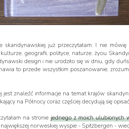
 skandynawskiej już przeczytałam. I nie mówię
, kulturze, geografii, polityce, naturze, życiu Sk
nawski design i nie urodziło się w dniu, gdy duń
nawia to przede wszystkim poszanowanie, zrozumi
ej jest znaleźć informacje na temat krajów skandyna
zkający na Północy coraz częściej decydują się opi
czytałam na stronie
jednego z moich ulubionych
 największej norweskiej wyspie - Spitzbergen - wiedz