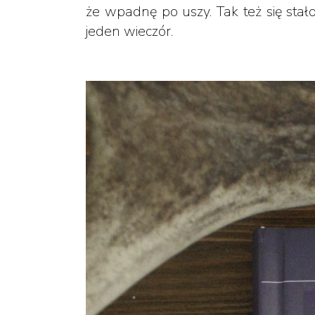
że wpadnę po uszy. Tak też się stało
jeden wieczór.