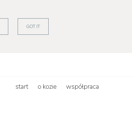
zepisy
lifestyle
GOT IT
start
o kozie
współpraca