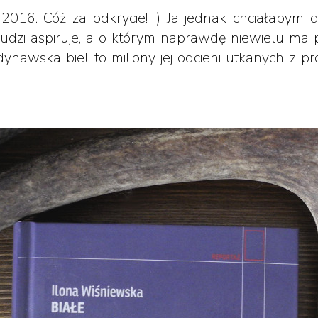
2016. Cóż za odkrycie! ;) Ja jednak chciałabym
 ludzi aspiruje, a o którym naprawdę niewielu ma p
ynawska biel to miliony jej odcieni utkanych z pr