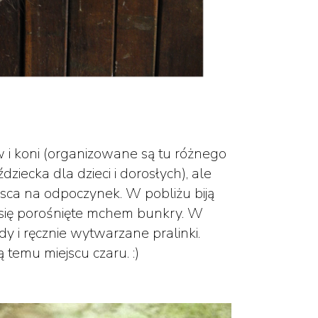
w i koni (organizowane są tu różnego
dziecka dla dzieci i dorosłych), ale
ejsca na odpoczynek. W pobliżu biją
dą się porośnięte mchem bunkry. W
ody i ręcznie wytwarzane pralinki.
ą temu miejscu czaru. :)