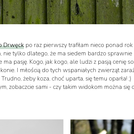
go Drwęck
po raz pierwszy trafiłam nieco ponad rok 
, nie tylko dlatego, że ma siedem bardzo sprawnie 
że ma pasję. Kogo, jak kogo, ale ludzi z pasją cenię so
konie. I miłością do tych wspaniałych zwierząt zara
Trudno, żeby koza, choć uparta, się temu oparła! ;)
ym, zobaczcie sami - czy takim widokom można się 