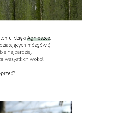
temu, dzięki
Agnieszce
.
działających mózgów ;),
bie najbardziej.
ża wszystkich wokół.
oprzeć?