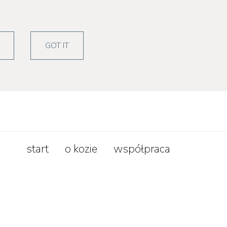
zepisy
lifestyle
GOT IT
start
o kozie
współpraca