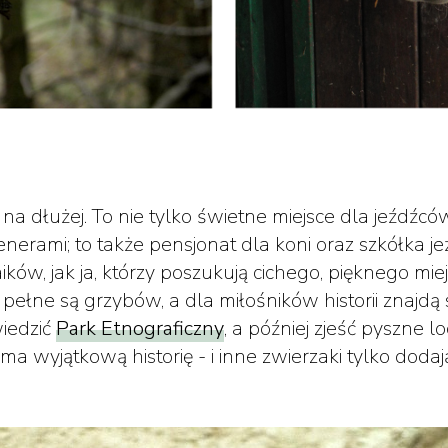
na dłużej. To nie tylko świetne miejsce dla jeźdźcó
nerami; to także pensjonat dla koni oraz szkółka jeź
ków, jak ja, którzy poszukują cichego, pięknego mi
ią pełne są grzybów, a dla miłośników historii znaj
iedzić
Park Etnograficzny
, a później zjeść pyszne l
ma wyjątkową historię - i inne zwierzaki tylko dodaj