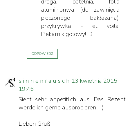
droga, patelnia, folia
aluminionwa (do zawinięcia
pieczonego bakłażana),
przykrywka - et voila.
Piekarnik gotowy! :D
ODPOWIEDZ
s i n n e n r a u s c h
13 kwietnia 2015
19:46
Sieht sehr appetitlich aus! Das Rezept
werde ich gerne ausprobieren. :-)
Lieben Gruß