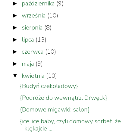
października
(9)
►
września
(10)
►
sierpnia
(8)
►
lipca
(13)
►
czerwca
(10)
►
maja
(9)
►
kwietnia
(10)
▼
{Budyń czekoladowy}
{Podróże do wewnątrz: Drwęck}
{Domowe migawki: salon}
{ice, ice baby, czyli domowy sorbet, że
klękajcie ...