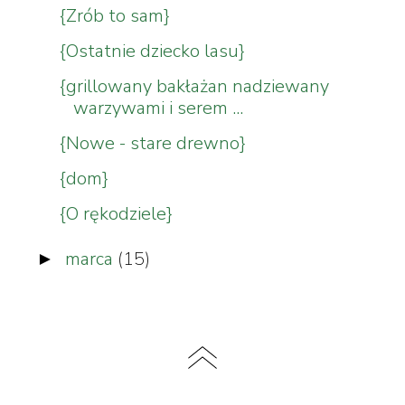
{Zrób to sam}
{Ostatnie dziecko lasu}
{grillowany bakłażan nadziewany
warzywami i serem ...
{Nowe - stare drewno}
{dom}
{O rękodziele}
marca
(15)
►