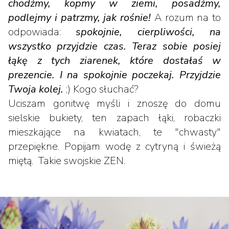
chodźmy, kopmy w ziemi, posadźmy,
podlejmy i patrzmy, jak rośnie!
A rozum na to
odpowiada:
spokojnie, cierpliwości, na
wszystko przyjdzie czas. Teraz sobie posiej
łąkę z tych ziarenek, które dostałaś w
prezencie. I na spokojnie poczekaj. Przyjdzie
Twoja kolej.
;) Kogo słuchać?
Uciszam gonitwę myśli i znoszę do domu
sielskie bukiety, ten zapach łąki, robaczki
mieszkające na kwiatach, te "chwasty"
przepiękne. Popijam wodę z cytryną i świeżą
miętą. Takie swojskie ZEN.