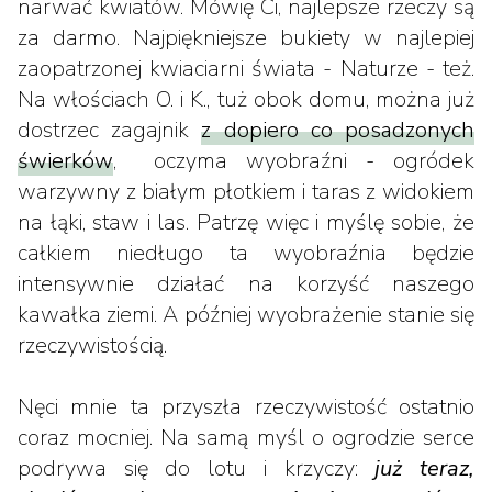
narwać kwiatów. Mówię Ci, najlepsze rzeczy są
za darmo. Najpiękniejsze bukiety w najlepiej
zaopatrzonej kwiaciarni świata - Naturze - też.
Na włościach O. i K., tuż obok domu, można już
dostrzec zagajnik
z dopiero co posadzonych
świerków
, oczyma wyobraźni - ogródek
warzywny z białym płotkiem i taras z widokiem
na łąki, staw i las. Patrzę więc i myślę sobie, że
całkiem niedługo ta wyobraźnia będzie
intensywnie działać na korzyść naszego
kawałka ziemi. A później wyobrażenie stanie się
rzeczywistością.
Nęci mnie ta przyszła rzeczywistość ostatnio
coraz mocniej. Na samą myśl o ogrodzie serce
podrywa się do lotu i krzyczy:
już teraz,