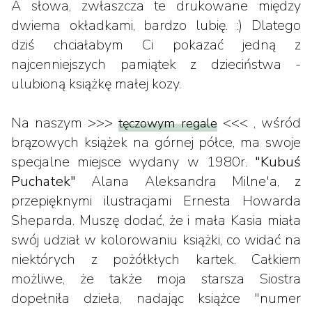
A słowa, zwłaszcza te drukowane między
dwiema okładkami, bardzo lubię. :) Dlatego
dziś chciałabym Ci pokazać jedną z
najcenniejszych pamiątek z dzieciństwa -
ulubioną książkę małej kozy.
Na naszym >>>
<<< , wśród
tęczowym regale
brązowych książek na górnej półce, ma swoje
specjalne miejsce wydany w 1980r.
"Kubuś
Puchatek"
Alana Aleksandra Milne'a, z
przepięknymi ilustracjami Ernesta Howarda
Sheparda. Muszę dodać, że i mała Kasia miała
swój udział w kolorowaniu książki, co widać na
niektórych z pożółkłych kartek. Całkiem
możliwe, że także moja starsza Siostra
dopełniła dzieła, nadając książce "numer